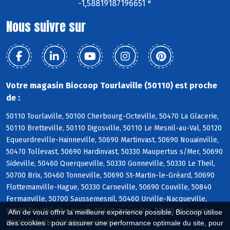
-1,58819187196651 °
Nous suivre sur
Votre magasin Biocoop Tourlaville (50110) est proche
de :
50110 Tourlaville, 50100 Cherbourg-Octeville, 50470 La Glacerie,
50110 Bretteville, 50110 Digosville, 50110 Le Mesnil-au-Val, 50120
Equeurdreville-Hainneville, 50690 Martinvast, 50690 Nouainville,
50470 Tollevast, 50690 Hardinvast, 50330 Maupertus s/Mer, 50690
Sideville, 50460 Querqueville, 50330 Gonneville, 50330 Le Theil,
50700 Brix, 50460 Tonneville, 50690 St-Martin-le-Gréard, 50690
Flottemanville-Hague, 50330 Carneville, 50690 Couville, 50840
Fermanville, 50700 Saussemesnil, 50460 Urville-Nacqueville,
50690 Teurthéville-Hague, 50440 Acqueville, 50700 St-Joseph,
Afin de vous offrir la meilleure expérience possible, Biocoop utilise
50330 Théville, 50690 Virandeville
des cookies : pour assurer une performance optimale du site, pour