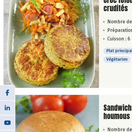
Croc'tofo
crudités
Nombre de
Préparation
Cuisson : 6
Plat principa
Végétarien
Lire la su
Sandwichs
houmous 
Nombre de