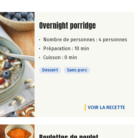
Lire la suite de la recette
Overnight porridge
Nombre de personnes :
4 personnes
Préparation : 10 min
Cuisson : 0 min
Dessert
Sans porc
VOIR LA RECETTE
Lire la suite de la recette