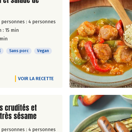
u et salade de
 personnes :
4 personnes
 : 15 min
 min
l
Sans porc
Vegan
VOIR LA RECETTE
ite de la recette
 crudités et
très sésame
 personnes :
4 personnes