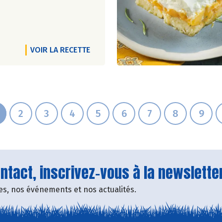
VOIR LA RECETTE
2
3
4
5
6
7
8
9
tact, inscrivez-vous à la newsletter
fres, nos événements et nos actualités.