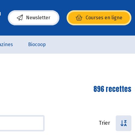
Newsletter
Courses en ligne
(s’ouvre dans une nouvelle fenêtre)
zines
Biocoop
896 recettes
Trier