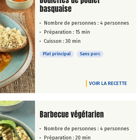
Boulettes de poulet
basquaise
Nombre de personnes :
4 personnes
Préparation : 15 min
Cuisson : 30 min
Plat principal
Sans porc
VOIR LA RECETTE
Lire la suite de la recette
Barbecue végétarien
Nombre de personnes :
4 personnes
Préparation : 20 min