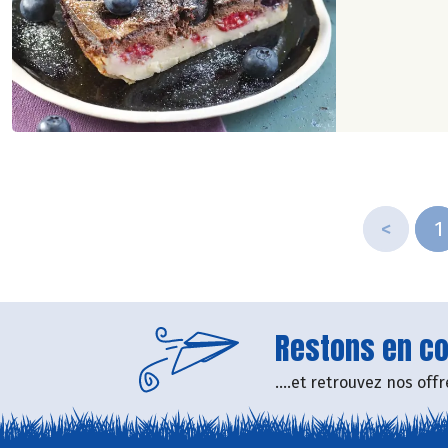
<
1
Restons en con
....et retrouvez nos of