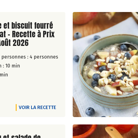
ite de la recette
 et biscuit fourré
at - Recette à Prix
Août 2026
 personnes :
4 personnes
 : 10 min
 min
VOIR LA RECETTE
ite de la recette