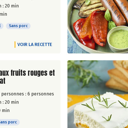
 : 20 min
 min
l
Sans porc
VOIR LA RECETTE
ite de la recette
aux fruits rouges et
at
 personnes :
6 personnes
 : 20 min
0 min
Sans porc