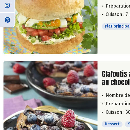
Préparation
Cuisson : 7
Plat principa
Lire la su
Clafoutis 
au chocol
Nombre de
Préparation
Cuisson : 3
Dessert