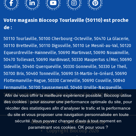
Votre magasin Biocoop Tourlaville (50110) est proche
de :
50110 Tourlaville, 50100 Cherbourg-Octeville, 50470 La Glacerie,
50110 Bretteville, 50110 Digosville, 50110 Le Mesnil-au-Val, 50120
Equeurdreville-Hainneville, 50690 Martinvast, 50690 Nouainville,
50470 Tollevast, 50690 Hardinvast, 50330 Maupertus s/Mer, 50690
Sideville, 50460 Querqueville, 50330 Gonneville, 50330 Le Theil,
50700 Brix, 50460 Tonneville, 50690 St-Martin-le-Gréard, 50690
Flottemanville-Hague, 50330 Carneville, 50690 Couville, 50840
Fermanville, 50700 Saussemesnil, 50460 Urville-Nacqueville,
50690 Teurthéville-Hague, 50440 Acqueville, 50700 St-Joseph,
Afin de vous offrir la meilleure expérience possible, Biocoop utilise
50330 Théville, 50690 Virandeville
des cookies : pour assurer une performance optimale du site, pour
récolter des statistiques afin d'analyser le trafic et la performance
du site et vous proposer une navigation personnalisée en toute
sécurité. Vous pouvez changer d'avis à tout moment en
Biocoop.fr
Le réseau Biocoop
paramétrant vos cookies. OK pour vous ?
Copyright Biocoop 2026