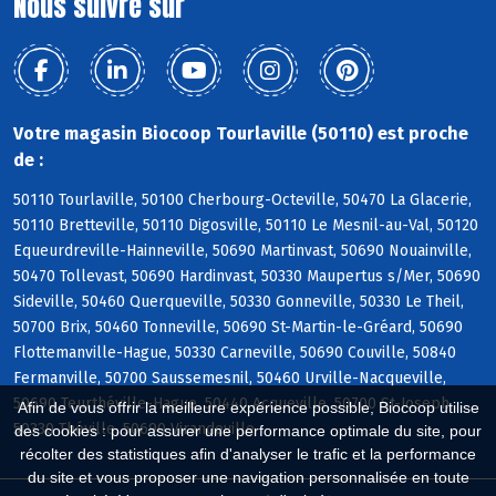
Nous suivre sur
Votre magasin Biocoop Tourlaville (50110) est proche
de :
50110 Tourlaville, 50100 Cherbourg-Octeville, 50470 La Glacerie,
50110 Bretteville, 50110 Digosville, 50110 Le Mesnil-au-Val, 50120
Equeurdreville-Hainneville, 50690 Martinvast, 50690 Nouainville,
50470 Tollevast, 50690 Hardinvast, 50330 Maupertus s/Mer, 50690
Sideville, 50460 Querqueville, 50330 Gonneville, 50330 Le Theil,
50700 Brix, 50460 Tonneville, 50690 St-Martin-le-Gréard, 50690
Flottemanville-Hague, 50330 Carneville, 50690 Couville, 50840
Fermanville, 50700 Saussemesnil, 50460 Urville-Nacqueville,
50690 Teurthéville-Hague, 50440 Acqueville, 50700 St-Joseph,
Afin de vous offrir la meilleure expérience possible, Biocoop utilise
50330 Théville, 50690 Virandeville
des cookies : pour assurer une performance optimale du site, pour
récolter des statistiques afin d'analyser le trafic et la performance
du site et vous proposer une navigation personnalisée en toute