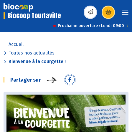
Biocoop Tourlaville
(s’ouvre dans une nou
Prochaine ouverture : Lundi 09:00
Accueil
Toutes nos actualités
Bienvenue à la courgette !
Partager sur