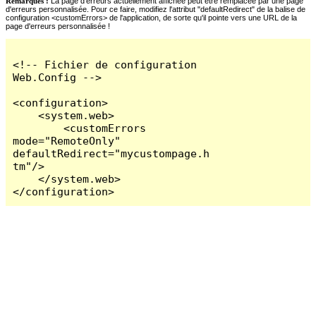
Remarques :
La page d'erreurs actuellement affichée peut être remplacée par une page
d'erreurs personnalisée. Pour ce faire, modifiez l'attribut "defaultRedirect" de la balise de
configuration <customErrors> de l'application, de sorte qu'il pointe vers une URL de la
page d'erreurs personnalisée !
<!-- Fichier de configuration 
Web.Config -->

<configuration>

    <system.web>

        <customErrors 
mode="RemoteOnly" 
defaultRedirect="mycustompage.h
tm"/>

    </system.web>

</configuration>