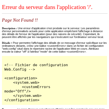
Erreur du serveur dans l'application '/'.
Page Not Found !!
Description :
Une erreur d'application s'est produite sur le serveur. Les paramètres
d'erreur personnalisés actuels pour cette application empêchent l'affichage à distance
des détails de l'erreur de l'application (pour des raisons de sécurité). Cependant, ils
peuvent être affichés par les navigateurs qui s'exécutent sur l'ordinateur serveur local.
Détails =
Pour permettre l'affichage des détails de ce message d'erreur spécifique sur les
ordinateurs distants, créez une balise <customErrors> dans un fichier de configuration
"web.config" situé dans le répertoire racine de l'application Web en cours. Attribuez
ensuite la valeur "off" à l'attribut "mode" de cette balise <customErrors>.
<!-- Fichier de configuration 
Web.Config -->

<configuration>

    <system.web>

        <customErrors 
mode="Off"/>

    </system.web>

</configuration>