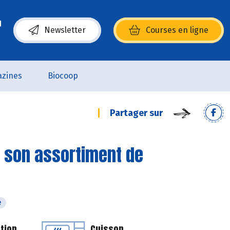
Newsletter
Courses en ligne
(s’ouvre dans une nouvelle fenêtre)
zines
Biocoop
Partager sur
t son assortiment de
e
tion
Cuisson