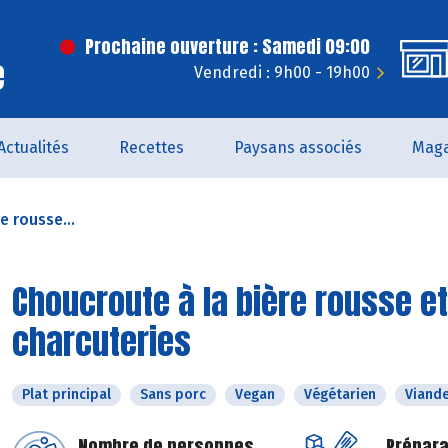
Prochaine ouverture : Samedi 09:00
e
Vendredi : 9h00 - 19h00
Actualités
Recettes
Paysans associés
Maga
e rousse...
Choucroute à la bière rousse e
charcuteries
Plat principal
Sans porc
Vegan
Végétarien
Viand
Nombre de personnes
Prépara