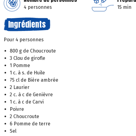
4 personnes
15 min
Ingrédients
Pour 4 personnes
800 g de Choucroute
3 Clou de girofle
1 Pomme
1 c. à s. de Huile
75 cl de Bière ambrée
2 Laurier
2 c. à c de Genièvre
1 c. à c de Carvi
Poivre
2 Choucroute
6 Pomme de terre
Sel