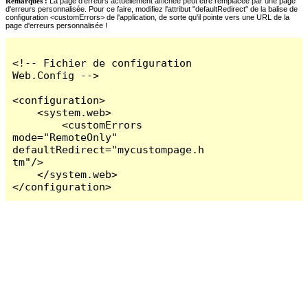
Remarques :
La page d'erreurs actuellement affichée peut être remplacée par une page
d'erreurs personnalisée. Pour ce faire, modifiez l'attribut "defaultRedirect" de la balise de
configuration <customErrors> de l'application, de sorte qu'il pointe vers une URL de la
page d'erreurs personnalisée !
<!-- Fichier de configuration 
Web.Config -->

<configuration>

    <system.web>

        <customErrors 
mode="RemoteOnly" 
defaultRedirect="mycustompage.h
tm"/>

    </system.web>

</configuration>