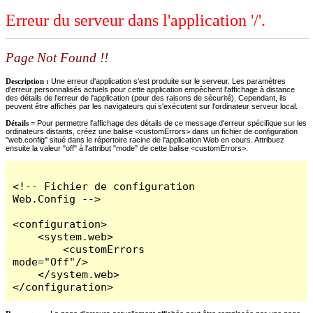
Erreur du serveur dans l'application '/'.
Page Not Found !!
Description :
Une erreur d'application s'est produite sur le serveur. Les paramètres
d'erreur personnalisés actuels pour cette application empêchent l'affichage à distance
des détails de l'erreur de l'application (pour des raisons de sécurité). Cependant, ils
peuvent être affichés par les navigateurs qui s'exécutent sur l'ordinateur serveur local.
Détails =
Pour permettre l'affichage des détails de ce message d'erreur spécifique sur les
ordinateurs distants, créez une balise <customErrors> dans un fichier de configuration
"web.config" situé dans le répertoire racine de l'application Web en cours. Attribuez
ensuite la valeur "off" à l'attribut "mode" de cette balise <customErrors>.
<!-- Fichier de configuration 
Web.Config -->

<configuration>

    <system.web>

        <customErrors 
mode="Off"/>

    </system.web>

</configuration>