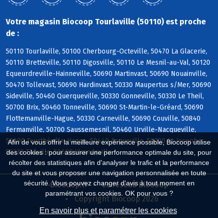
Votre magasin Biocoop Tourlaville (50110) est proche
de :
50110 Tourlaville, 50100 Cherbourg-Octeville, 50470 La Glacerie,
50110 Bretteville, 50110 Digosville, 50110 Le Mesnil-au-Val, 50120
Equeurdreville-Hainneville, 50690 Martinvast, 50690 Nouainville,
50470 Tollevast, 50690 Hardinvast, 50330 Maupertus s/Mer, 50690
Sideville, 50460 Querqueville, 50330 Gonneville, 50330 Le Theil,
50700 Brix, 50460 Tonneville, 50690 St-Martin-le-Gréard, 50690
Flottemanville-Hague, 50330 Carneville, 50690 Couville, 50840
Fermanville, 50700 Saussemesnil, 50460 Urville-Nacqueville,
50690 Teurthéville-Hague, 50440 Acqueville, 50700 St-Joseph,
Afin de vous offrir la meilleure expérience possible, Biocoop utilise
50330 Théville, 50690 Virandeville
des cookies : pour assurer une performance optimale du site, pour
récolter des statistiques afin d'analyser le trafic et la performance
du site et vous proposer une navigation personnalisée en toute
sécurité. Vous pouvez changer d'avis à tout moment en
Biocoop.fr
Le réseau Biocoop
paramétrant vos cookies. OK pour vous ?
Copyright Biocoop 2026
En savoir plus et paramétrer les cookies