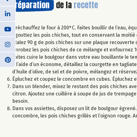
Préparation
de la
recette
Préchauffez le four à 200°C. Faites bouillir de l’eau, e
Égouttez les pois chiches, tout en conservant la moitie
Étalez 90 g de pois chiches sur une plaque recouverte de
enrobez les pois chiches de ce mélange et enfournez 10
Faites cuire le boulgour dans votre eau bouillante le tem
À l’aide d’un économe, détaillez la courgette en taglia
d’huile d’olive, de sel et de poivre, mélangez et réserve
Épluchez et coupez le concombre en cubes. Épluchez e
Dans un blender, mixez le restant des pois chiches avec l’
citron. Ajoutez une cuillère à soupe de jus de trempage
besoin.
Dans vos assiettes, disposez un lit de boulgour égrené
concombre, les pois chiches grillés et l’oignon rouge. Arr