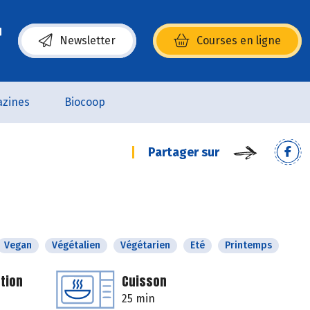
Newsletter
Courses en ligne
(s’ouvre dans une nouvelle fenêtre)
zines
Biocoop
Partager sur
Vegan
Végétalien
Végétarien
Eté
Printemps
tion
Cuisson
25 min