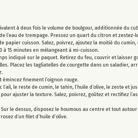
́quivalent à deux fois le volume de boulgour, additionnée du cu
́ de l’eau de trempage. Pressez un quart du citron et zestez-le
 papier cuisson. Salez, poivrez, ajoutez la moitié du cumin, un
 à 15 minutes en mélangeant à mi-cuisson.
ps indiqué sur le paquet. Retirez du feu, couvrir et laisser go
telles. Placez les tagliatelles de courgette dans un saladier, ar
z.
t émincez finement l’oignon rouge.
ail, le reste de cumin, le tahin, l’huile d’olive, le zeste et j
 pour ajuster la texture. Salez, poivrez, goûtez et rectifiez l
. Sur le dessus, disposez le houmous au centre et tout autour 
osez d’un filet d’huile d’olive.