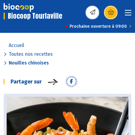
Biocoop Tourlaville
(s’ouvre dans une nou
Prochaine ouverture à 09:00
Accueil
Toutes nos recettes
Nouilles chinoises
Partager sur