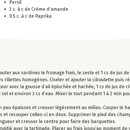
Persil
2 c. à c de Crème d'amande
0.5 c. à c de Paprika
outer aux sardines le fromage frais, le zeste et 1 cs de jus de
 rillettes homogènes. Ciseler et ajouter la ciboulette puis ré
ur avec la gousse d’ail épluchée et hachée, 1 cs de jus de ci
u sel et environ 3 cs d’eau. Mixer le tout pendant 1 à 2 min po
 peu épaisses et creuser légèrement au milieu. Couper le ha
les et recouper celles-ci en deux. Supprimer le pied des cha
ngueur et creuser le centre pour faire des barquettes.
e moitié avec la tartinade. Placer au frais jusqu’au moment de s