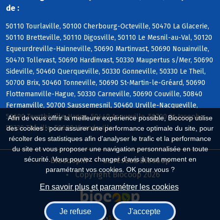
de :
50110 Tourlaville, 50100 Cherbourg-Octeville, 50470 La Glacerie,
50110 Bretteville, 50110 Digosville, 50110 Le Mesnil-au-Val, 50120
Equeurdreville-Hainneville, 50690 Martinvast, 50690 Nouainville,
50470 Tollevast, 50690 Hardinvast, 50330 Maupertus s/Mer, 50690
Sideville, 50460 Querqueville, 50330 Gonneville, 50330 Le Theil,
50700 Brix, 50460 Tonneville, 50690 St-Martin-le-Gréard, 50690
Flottemanville-Hague, 50330 Carneville, 50690 Couville, 50840
Fermanville, 50700 Saussemesnil, 50460 Urville-Nacqueville,
50690 Teurthéville-Hague, 50440 Acqueville, 50700 St-Joseph,
Afin de vous offrir la meilleure expérience possible, Biocoop utilise
50330 Théville, 50690 Virandeville
des cookies : pour assurer une performance optimale du site, pour
récolter des statistiques afin d'analyser le trafic et la performance
du site et vous proposer une navigation personnalisée en toute
sécurité. Vous pouvez changer d'avis à tout moment en
Biocoop.fr
Le réseau Biocoop
paramétrant vos cookies. OK pour vous ?
Copyright Biocoop 2026
En savoir plus et paramétrer les cookies
Je refuse
J'accepte