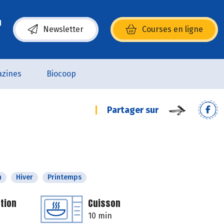
Newsletter
Courses en ligne
(s’ouvre dans une nouvelle fenêtre)
zines
Biocoop
Partager sur
n
Hiver
Printemps
tion
Cuisson
10 min