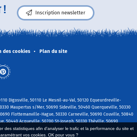
 !
Inscription newsletter
n des cookies
Plan du site
0110 Digosville, 50110 Le Mesnil-au-Val, 50120 Equeurdreville-
 50330 Maupertus s/Mer, 50690 Sideville, 50460 Querqueville, 50330
 50690 Flottemanville-Hague, 50330 Carneville, 50690 Couville, 50840
e, 50440 Acqueville, 50700 St-Joseph, 50330 Théville, 50690
 des statistiques afin d'analyser le trafic et la performance du site et
paramétrant vos cookies. OK pour vous ?