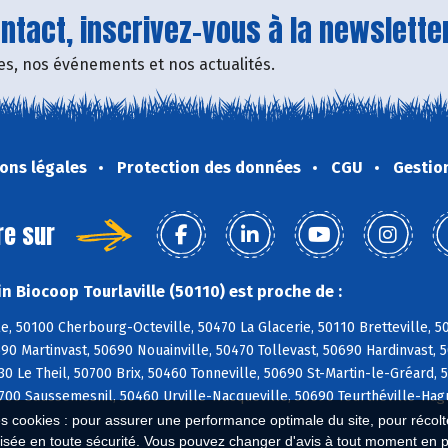
tact, inscrivez-vous à la newsletter
fres, nos événements et nos actualités.
ons légales
Protection des données
CGU
Gestio
re sur
n Biocoop Tourlaville (50110) est proche de :
le, 50100 Cherbourg-Octeville, 50470 La Glacerie, 50110 Bretteville, 5
690 Martinvast, 50690 Nouainville, 50470 Tollevast, 50690 Hardinvast,
30 Le Theil, 50700 Brix, 50460 Tonneville, 50690 St-Martin-le-Gréard,
700 Saussemesnil, 50460 Urville-Nacqueville, 50690 Teurthéville-Hagu
es cookies : pour assurer une performance optimale du site, pour récolter
isée en toute sécurité. Vous pouvez changer d'avis à tout moment en 