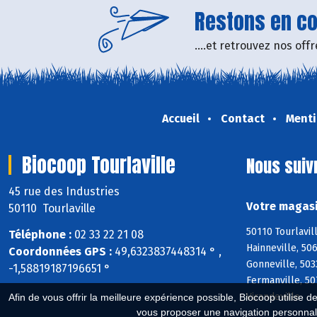
Restons en con
....et retrouvez nos of
Accueil
Contact
Menti
Biocoop Tourlaville
Nous suiv
45 rue des Industries
Votre magasi
50110 Tourlaville
50110 Tourlavil
Téléphone :
02 33 22 21 08
Hainneville, 50
Coordonnées GPS :
49,6323837448314 ° ,
Gonneville, 503
-1,58819187196651 °
Fermanville, 50
Virandeville
Afin de vous offrir la meilleure expérience possible, Biocoop utilise d
vous proposer une navigation personnal