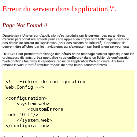
Erreur du serveur dans l'application '/'.
Page Not Found !!
Description :
Une erreur d'application s'est produite sur le serveur. Les paramètres
d'erreur personnalisés actuels pour cette application empêchent l'affichage à distance
des détails de l'erreur de l'application (pour des raisons de sécurité). Cependant, ils
peuvent être affichés par les navigateurs qui s'exécutent sur l'ordinateur serveur local.
Détails =
Pour permettre l'affichage des détails de ce message d'erreur spécifique sur les
ordinateurs distants, créez une balise <customErrors> dans un fichier de configuration
"web.config" situé dans le répertoire racine de l'application Web en cours. Attribuez
ensuite la valeur "off" à l'attribut "mode" de cette balise <customErrors>.
<!-- Fichier de configuration 
Web.Config -->

<configuration>

    <system.web>

        <customErrors 
mode="Off"/>

    </system.web>

</configuration>