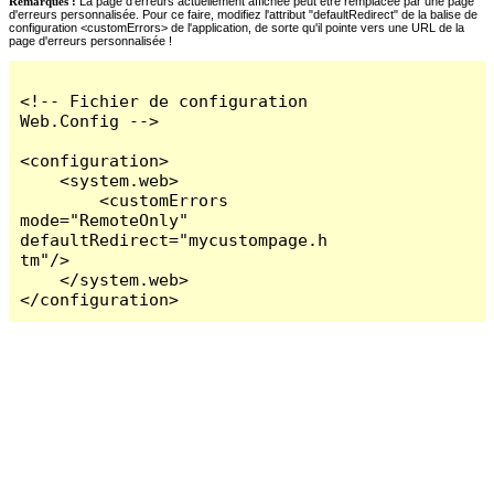
Remarques :
La page d'erreurs actuellement affichée peut être remplacée par une page
d'erreurs personnalisée. Pour ce faire, modifiez l'attribut "defaultRedirect" de la balise de
configuration <customErrors> de l'application, de sorte qu'il pointe vers une URL de la
page d'erreurs personnalisée !
<!-- Fichier de configuration 
Web.Config -->

<configuration>

    <system.web>

        <customErrors 
mode="RemoteOnly" 
defaultRedirect="mycustompage.h
tm"/>

    </system.web>

</configuration>