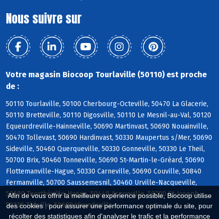
Nous suivre sur
Votre magasin Biocoop Tourlaville (50110) est proche
de :
50110 Tourlaville, 50100 Cherbourg-Octeville, 50470 La Glacerie,
50110 Bretteville, 50110 Digosville, 50110 Le Mesnil-au-Val, 50120
Equeurdreville-Hainneville, 50690 Martinvast, 50690 Nouainville,
50470 Tollevast, 50690 Hardinvast, 50330 Maupertus s/Mer, 50690
Sideville, 50460 Querqueville, 50330 Gonneville, 50330 Le Theil,
50700 Brix, 50460 Tonneville, 50690 St-Martin-le-Gréard, 50690
Flottemanville-Hague, 50330 Carneville, 50690 Couville, 50840
Fermanville, 50700 Saussemesnil, 50460 Urville-Nacqueville,
50690 Teurthéville-Hague, 50440 Acqueville, 50700 St-Joseph,
Afin de vous offrir la meilleure expérience possible, Biocoop utilise
50330 Théville, 50690 Virandeville
des cookies : pour assurer une performance optimale du site, pour
récolter des statistiques afin d'analyser le trafic et la performance