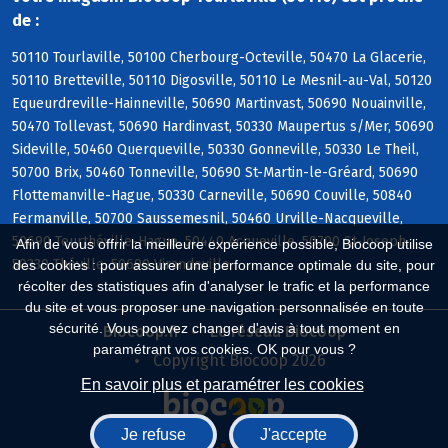
de :
50110 Tourlaville, 50100 Cherbourg-Octeville, 50470 La Glacerie,
50110 Bretteville, 50110 Digosville, 50110 Le Mesnil-au-Val, 50120
Equeurdreville-Hainneville, 50690 Martinvast, 50690 Nouainville,
50470 Tollevast, 50690 Hardinvast, 50330 Maupertus s/Mer, 50690
Sideville, 50460 Querqueville, 50330 Gonneville, 50330 Le Theil,
50700 Brix, 50460 Tonneville, 50690 St-Martin-le-Gréard, 50690
Flottemanville-Hague, 50330 Carneville, 50690 Couville, 50840
Fermanville, 50700 Saussemesnil, 50460 Urville-Nacqueville,
50690 Teurthéville-Hague, 50440 Acqueville, 50700 St-Joseph,
Afin de vous offrir la meilleure expérience possible, Biocoop utilise
50330 Théville, 50690 Virandeville
des cookies : pour assurer une performance optimale du site, pour
récolter des statistiques afin d'analyser le trafic et la performance
du site et vous proposer une navigation personnalisée en toute
sécurité. Vous pouvez changer d'avis à tout moment en
Biocoop.fr
Le réseau Biocoop
paramétrant vos cookies. OK pour vous ?
Copyright Biocoop 2026
En savoir plus et paramétrer les cookies
Je refuse
J'accepte