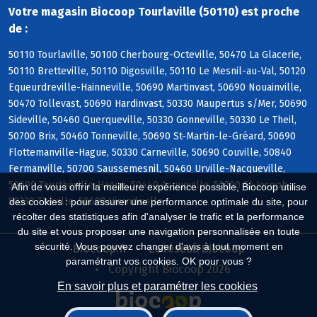
Votre magasin Biocoop Tourlaville (50110) est proche
de :
50110 Tourlaville, 50100 Cherbourg-Octeville, 50470 La Glacerie,
50110 Bretteville, 50110 Digosville, 50110 Le Mesnil-au-Val, 50120
Equeurdreville-Hainneville, 50690 Martinvast, 50690 Nouainville,
50470 Tollevast, 50690 Hardinvast, 50330 Maupertus s/Mer, 50690
Sideville, 50460 Querqueville, 50330 Gonneville, 50330 Le Theil,
50700 Brix, 50460 Tonneville, 50690 St-Martin-le-Gréard, 50690
Flottemanville-Hague, 50330 Carneville, 50690 Couville, 50840
Fermanville, 50700 Saussemesnil, 50460 Urville-Nacqueville,
50690 Teurthéville-Hague, 50440 Acqueville, 50700 St-Joseph,
Afin de vous offrir la meilleure expérience possible, Biocoop utilise
50330 Théville, 50690 Virandeville
des cookies : pour assurer une performance optimale du site, pour
récolter des statistiques afin d'analyser le trafic et la performance
du site et vous proposer une navigation personnalisée en toute
sécurité. Vous pouvez changer d'avis à tout moment en
Biocoop.fr
Le réseau Biocoop
paramétrant vos cookies. OK pour vous ?
Copyright Biocoop 2026
En savoir plus et paramétrer les cookies