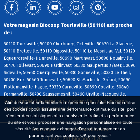
Votre magasin Biocoop Tourlaville (50110) est proche
de :
50110 Tourlaville, 50100 Cherbourg-Octeville, 50470 La Glacerie,
50110 Bretteville, 50110 Digosville, 50110 Le Mesnil-au-Val, 50120
Equeurdreville-Hainneville, 50690 Martinvast, 50690 Nouainville,
50470 Tollevast, 50690 Hardinvast, 50330 Maupertus s/Mer, 50690
Sideville, 50460 Querqueville, 50330 Gonneville, 50330 Le Theil,
50700 Brix, 50460 Tonneville, 50690 St-Martin-le-Gréard, 50690
Flottemanville-Hague, 50330 Carneville, 50690 Couville, 50840
Fermanville, 50700 Saussemesnil, 50460 Urville-Nacqueville,
50690 Teurthéville-Hague, 50440 Acqueville, 50700 St-Joseph,
Afin de vous offrir la meilleure expérience possible, Biocoop utilise
50330 Théville, 50690 Virandeville
des cookies : pour assurer une performance optimale du site, pour
récolter des statistiques afin d'analyser le trafic et la performance
du site et vous proposer une navigation personnalisée en toute
sécurité. Vous pouvez changer d'avis à tout moment en
Biocoop.fr
Le réseau Biocoop
paramétrant vos cookies. OK pour vous ?
Copyright Biocoop 2026