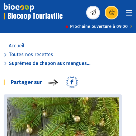
Biocoop Tourlaville
(s’ouvre dans une nou
Prochaine ouverture à 09:00
Accueil
Toutes nos recettes
Suprêmes de chapon aux mangues...
Partager sur