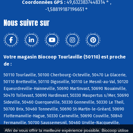
Coordonnées GPS :
49,6323837448314 ° ,
-1,58819187196651 °
Nous suivre sur
Votre magasin Biocoop Tourlaville (50110) est proche
de :
50110 Tourlaville, 50100 Cherbourg-Octeville, 50470 La Glacerie,
50110 Bretteville, 50110 Digosville, 50110 Le Mesnil-au-Val, 50120
Equeurdreville-Hainneville, 50690 Martinvast, 50690 Nouainville,
50470 Tollevast, 50690 Hardinvast, 50330 Maupertus s/Mer, 50690
Sideville, 50460 Querqueville, 50330 Gonneville, 50330 Le Theil,
50700 Brix, 50460 Tonneville, 50690 St-Martin-le-Gréard, 50690
Flottemanville-Hague, 50330 Carneville, 50690 Couville, 50840
Fermanville, 50700 Saussemesnil, 50460 Urville-Nacqueville,
50690 Teurthéville-Hague, 50440 Acqueville, 50700 St-Joseph,
Afin de vous offrir la meilleure expérience possible, Biocoop utilise