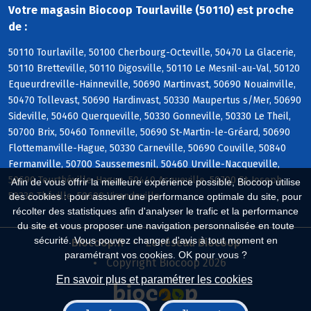
Votre magasin Biocoop Tourlaville (50110) est proche
de :
50110 Tourlaville, 50100 Cherbourg-Octeville, 50470 La Glacerie,
50110 Bretteville, 50110 Digosville, 50110 Le Mesnil-au-Val, 50120
Equeurdreville-Hainneville, 50690 Martinvast, 50690 Nouainville,
50470 Tollevast, 50690 Hardinvast, 50330 Maupertus s/Mer, 50690
Sideville, 50460 Querqueville, 50330 Gonneville, 50330 Le Theil,
50700 Brix, 50460 Tonneville, 50690 St-Martin-le-Gréard, 50690
Flottemanville-Hague, 50330 Carneville, 50690 Couville, 50840
Fermanville, 50700 Saussemesnil, 50460 Urville-Nacqueville,
50690 Teurthéville-Hague, 50440 Acqueville, 50700 St-Joseph,
Afin de vous offrir la meilleure expérience possible, Biocoop utilise
50330 Théville, 50690 Virandeville
des cookies : pour assurer une performance optimale du site, pour
récolter des statistiques afin d'analyser le trafic et la performance
du site et vous proposer une navigation personnalisée en toute
sécurité. Vous pouvez changer d'avis à tout moment en
Biocoop.fr
Le réseau Biocoop
paramétrant vos cookies. OK pour vous ?
Copyright Biocoop 2026
En savoir plus et paramétrer les cookies