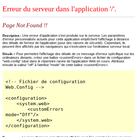
Erreur du serveur dans l'application '/'.
Page Not Found !!
Description :
Une erreur d'application s'est produite sur le serveur. Les paramètres
d'erreur personnalisés actuels pour cette application empêchent l'affichage à distance
des détails de l'erreur de l'application (pour des raisons de sécurité). Cependant, ils
peuvent être affichés par les navigateurs qui s'exécutent sur l'ordinateur serveur local.
Détails =
Pour permettre l'affichage des détails de ce message d'erreur spécifique sur les
ordinateurs distants, créez une balise <customErrors> dans un fichier de configuration
"web.config" situé dans le répertoire racine de l'application Web en cours. Attribuez
ensuite la valeur "off" à l'attribut "mode" de cette balise <customErrors>.
<!-- Fichier de configuration 
Web.Config -->

<configuration>

    <system.web>

        <customErrors 
mode="Off"/>

    </system.web>

</configuration>