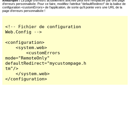
Remarques :
La page d'erreurs actuellement affichée peut être remplacée par une page
d'erreurs personnalisée. Pour ce faire, modifiez l'attribut "defaultRedirect" de la balise de
configuration <customErrors> de l'application, de sorte qu'il pointe vers une URL de la
page d'erreurs personnalisée !
<!-- Fichier de configuration 
Web.Config -->

<configuration>

    <system.web>

        <customErrors 
mode="RemoteOnly" 
defaultRedirect="mycustompage.h
tm"/>

    </system.web>

</configuration>