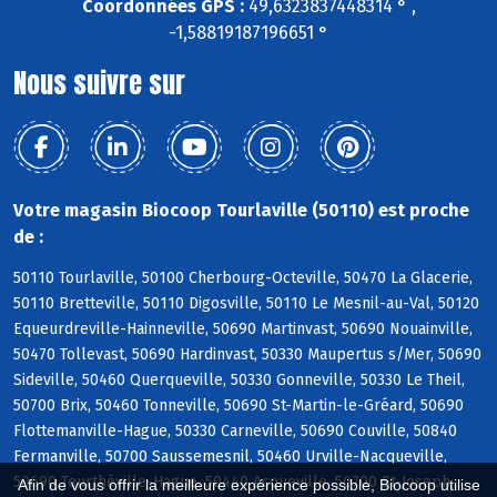
Coordonnées GPS :
49,6323837448314 ° ,
-1,58819187196651 °
Nous suivre sur
Votre magasin Biocoop Tourlaville (50110) est proche
de :
50110 Tourlaville, 50100 Cherbourg-Octeville, 50470 La Glacerie,
50110 Bretteville, 50110 Digosville, 50110 Le Mesnil-au-Val, 50120
Equeurdreville-Hainneville, 50690 Martinvast, 50690 Nouainville,
50470 Tollevast, 50690 Hardinvast, 50330 Maupertus s/Mer, 50690
Sideville, 50460 Querqueville, 50330 Gonneville, 50330 Le Theil,
50700 Brix, 50460 Tonneville, 50690 St-Martin-le-Gréard, 50690
Flottemanville-Hague, 50330 Carneville, 50690 Couville, 50840
Fermanville, 50700 Saussemesnil, 50460 Urville-Nacqueville,
50690 Teurthéville-Hague, 50440 Acqueville, 50700 St-Joseph,
Afin de vous offrir la meilleure expérience possible, Biocoop utilise