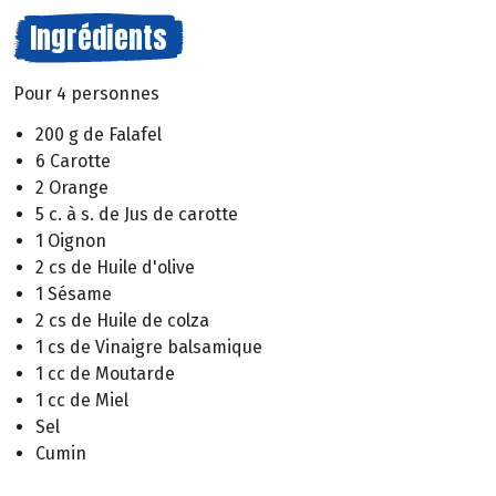
Ingrédients
Pour 4 personnes
200 g de Falafel
6 Carotte
2 Orange
5 c. à s. de Jus de carotte
1 Oignon
2 cs de Huile d'olive
1 Sésame
2 cs de Huile de colza
1 cs de Vinaigre balsamique
1 cc de Moutarde
1 cc de Miel
Sel
Cumin