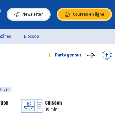
Newsletter
Courses en ligne
(s’ouvre dans une nouvelle fenêtre)
zines
Biocoop
Partager sur
Hiver
tion
Cuisson
10 min