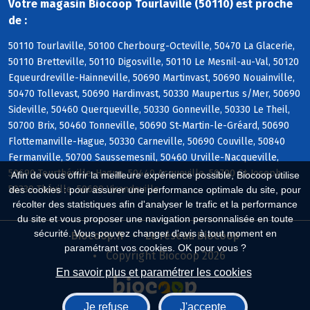
Votre magasin Biocoop Tourlaville (50110) est proche
de :
50110 Tourlaville, 50100 Cherbourg-Octeville, 50470 La Glacerie,
50110 Bretteville, 50110 Digosville, 50110 Le Mesnil-au-Val, 50120
Equeurdreville-Hainneville, 50690 Martinvast, 50690 Nouainville,
50470 Tollevast, 50690 Hardinvast, 50330 Maupertus s/Mer, 50690
Sideville, 50460 Querqueville, 50330 Gonneville, 50330 Le Theil,
50700 Brix, 50460 Tonneville, 50690 St-Martin-le-Gréard, 50690
Flottemanville-Hague, 50330 Carneville, 50690 Couville, 50840
Fermanville, 50700 Saussemesnil, 50460 Urville-Nacqueville,
50690 Teurthéville-Hague, 50440 Acqueville, 50700 St-Joseph,
Afin de vous offrir la meilleure expérience possible, Biocoop utilise
50330 Théville, 50690 Virandeville
des cookies : pour assurer une performance optimale du site, pour
récolter des statistiques afin d'analyser le trafic et la performance
du site et vous proposer une navigation personnalisée en toute
sécurité. Vous pouvez changer d'avis à tout moment en
Biocoop.fr
Le réseau Biocoop
paramétrant vos cookies. OK pour vous ?
Copyright Biocoop 2026
En savoir plus et paramétrer les cookies
Je refuse
J'accepte