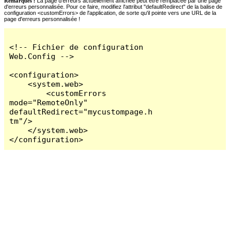
Remarques :
La page d'erreurs actuellement affichée peut être remplacée par une page
d'erreurs personnalisée. Pour ce faire, modifiez l'attribut "defaultRedirect" de la balise de
configuration <customErrors> de l'application, de sorte qu'il pointe vers une URL de la
page d'erreurs personnalisée !
<!-- Fichier de configuration 
Web.Config -->

<configuration>

    <system.web>

        <customErrors 
mode="RemoteOnly" 
defaultRedirect="mycustompage.h
tm"/>

    </system.web>

</configuration>