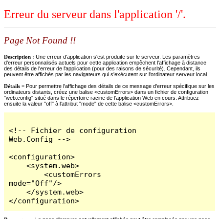
Erreur du serveur dans l'application '/'.
Page Not Found !!
Description :
Une erreur d'application s'est produite sur le serveur. Les paramètres
d'erreur personnalisés actuels pour cette application empêchent l'affichage à distance
des détails de l'erreur de l'application (pour des raisons de sécurité). Cependant, ils
peuvent être affichés par les navigateurs qui s'exécutent sur l'ordinateur serveur local.
Détails =
Pour permettre l'affichage des détails de ce message d'erreur spécifique sur les
ordinateurs distants, créez une balise <customErrors> dans un fichier de configuration
"web.config" situé dans le répertoire racine de l'application Web en cours. Attribuez
ensuite la valeur "off" à l'attribut "mode" de cette balise <customErrors>.
<!-- Fichier de configuration 
Web.Config -->

<configuration>

    <system.web>

        <customErrors 
mode="Off"/>

    </system.web>

</configuration>