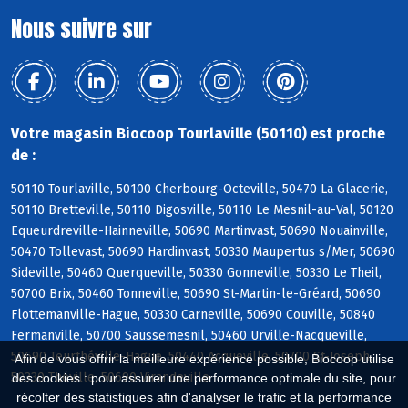
Nous suivre sur
Votre magasin Biocoop Tourlaville (50110) est proche
de :
50110 Tourlaville, 50100 Cherbourg-Octeville, 50470 La Glacerie,
50110 Bretteville, 50110 Digosville, 50110 Le Mesnil-au-Val, 50120
Equeurdreville-Hainneville, 50690 Martinvast, 50690 Nouainville,
50470 Tollevast, 50690 Hardinvast, 50330 Maupertus s/Mer, 50690
Sideville, 50460 Querqueville, 50330 Gonneville, 50330 Le Theil,
50700 Brix, 50460 Tonneville, 50690 St-Martin-le-Gréard, 50690
Flottemanville-Hague, 50330 Carneville, 50690 Couville, 50840
Fermanville, 50700 Saussemesnil, 50460 Urville-Nacqueville,
50690 Teurthéville-Hague, 50440 Acqueville, 50700 St-Joseph,
Afin de vous offrir la meilleure expérience possible, Biocoop utilise
50330 Théville, 50690 Virandeville
des cookies : pour assurer une performance optimale du site, pour
récolter des statistiques afin d'analyser le trafic et la performance