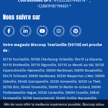
Coordonnées GPS :
49,6323837448314 ° ,
-1,58819187196651 °
Nous suivre sur
Votre magasin Biocoop Tourlaville (50110) est proche
de :
50110 Tourlaville, 50100 Cherbourg-Octeville, 50470 La Glacerie,
50110 Bretteville, 50110 Digosville, 50110 Le Mesnil-au-Val, 50120
Equeurdreville-Hainneville, 50690 Martinvast, 50690 Nouainville,
50470 Tollevast, 50690 Hardinvast, 50330 Maupertus s/Mer, 50690
Sideville, 50460 Querqueville, 50330 Gonneville, 50330 Le Theil,
50700 Brix, 50460 Tonneville, 50690 St-Martin-le-Gréard, 50690
Flottemanville-Hague, 50330 Carneville, 50690 Couville, 50840
Fermanville, 50700 Saussemesnil, 50460 Urville-Nacqueville,
50690 Teurthéville-Hague, 50440 Acqueville, 50700 St-Joseph,
Afin de vous offrir la meilleure expérience possible, Biocoop utilise