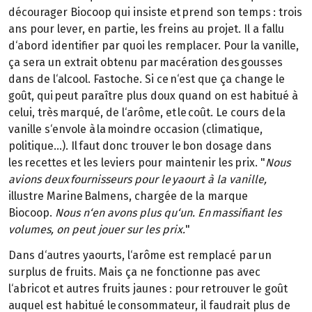
décourager Biocoop qui insiste et prend son temps : trois
ans pour lever, en partie, les freins au projet. Il a fallu
d‘abord identifier par quoi les remplacer. Pour la vanille,
ça sera un extrait obtenu par macération des gousses
dans de l‘alcool. Fastoche. Si ce n‘est que ça change le
goût, qui peut paraître plus doux quand on est habitué à
celui, très marqué, de l‘arôme, et le coût. Le cours de la
vanille s‘envole à la moindre occasion (climatique,
politique…). Il faut donc trouver le bon dosage dans
les recettes et les leviers pour maintenir les prix. "
Nous
avions deux fournisseurs pour le yaourt à la vanille,
illustre Marine Balmens, chargée de la marque
Biocoop.
Nous n‘en avons plus qu‘un. En massifiant les
volumes, on peut jouer
sur les prix.
"
Dans d‘autres yaourts, l‘arôme est remplacé par un
surplus de fruits. Mais ça ne fonctionne pas avec
l‘abricot et autres fruits jaunes : pour retrouver le goût
auquel est habitué le consommateur, il faudrait plus de