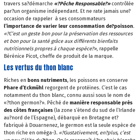
travers sa?démarche
«?Pêche Responsable?»
contrôlée
par?un organisme indépendant. Et ne rate jamais une?
occasion de rappeler à ses consommateurs
l’importance de varier leur consommation de?poisson
.
«?C’est un geste bon pour la préservation des ressources
et bon pour la santé grâce aux différents bienfaits
nutritionnels propres à chaque espèce?»
, rappelle
Bérénice Picot, cheffe de produit de la marque.
Les vertus du thon blanc
Riches en
bons nutriments
, les poissons en conserve
Phare d’Eckmühl
regorgent de protéines. C’est le cas
notamment du thon blanc, connu aussi sous le nom de
«?thon germon?». Pêché de
manière responsable près
des côtes françaises
(la zone s’étend du sud de l’Irlande
au?nord de l’Espagne), débarqué en Bretagne et?
fabriqué à Douarnenez, le germon est la seule espèce de
thon riche en oméga-3.
«?Gustativement, en?plus, c’est