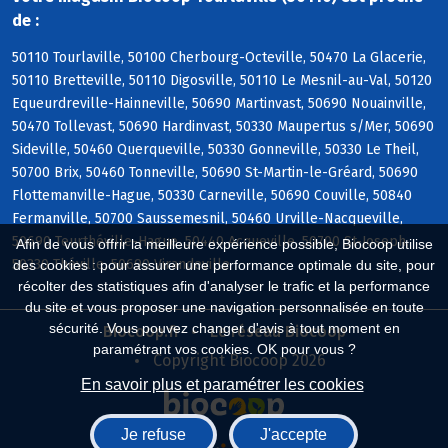
de :
50110 Tourlaville, 50100 Cherbourg-Octeville, 50470 La Glacerie,
50110 Bretteville, 50110 Digosville, 50110 Le Mesnil-au-Val, 50120
Equeurdreville-Hainneville, 50690 Martinvast, 50690 Nouainville,
50470 Tollevast, 50690 Hardinvast, 50330 Maupertus s/Mer, 50690
Sideville, 50460 Querqueville, 50330 Gonneville, 50330 Le Theil,
50700 Brix, 50460 Tonneville, 50690 St-Martin-le-Gréard, 50690
Flottemanville-Hague, 50330 Carneville, 50690 Couville, 50840
Fermanville, 50700 Saussemesnil, 50460 Urville-Nacqueville,
50690 Teurthéville-Hague, 50440 Acqueville, 50700 St-Joseph,
Afin de vous offrir la meilleure expérience possible, Biocoop utilise
50330 Théville, 50690 Virandeville
des cookies : pour assurer une performance optimale du site, pour
récolter des statistiques afin d'analyser le trafic et la performance
du site et vous proposer une navigation personnalisée en toute
sécurité. Vous pouvez changer d'avis à tout moment en
Biocoop.fr
Le réseau Biocoop
paramétrant vos cookies. OK pour vous ?
Copyright Biocoop 2026
En savoir plus et paramétrer les cookies
Je refuse
J'accepte