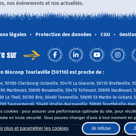
fres, nos événements et nos actualités.
ons légales
Protection des données
CGU
Gestio
re sur
n Biocoop Tourlaville (50110) est proche de :
le, 50100 Cherbourg-Octeville, 50470 La Glacerie, 50110 Bretteville, 5
690 Martinvast, 50690 Nouainville, 50470 Tollevast, 50690 Hardinvast,
30 Le Theil, 50700 Brix, 50460 Tonneville, 50690 St-Martin-le-Gréard,
700 Saussemesnil, 50460 Urville-Nacqueville, 50690 Teurthéville-Hagu
es cookies : pour assurer une performance optimale du site, pour récolter
isée en toute sécurité. Vous pouvez changer d'avis à tout moment en 
r plus et paramétrer les cookies
Je refuse
J
Biocoop.fr
Le ré