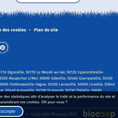
n des cookies
Plan du site
0110 Digosville, 50110 Le Mesnil-au-Val, 50120 Equeurdreville-
 50330 Maupertus s/Mer, 50690 Sideville, 50460 Querqueville, 50330
 50690 Flottemanville-Hague, 50330 Carneville, 50690 Couville, 50840
e, 50440 Acqueville, 50700 St-Joseph, 50330 Théville, 50690
 des statistiques afin d'analyser le trafic et la performance du site et
paramétrant vos cookies. OK pour vous ?
'accepte
seau Biocoop
Copyright Biocoop 2026