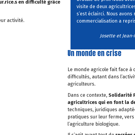
.rice.s en difficulté grâce
visite de deux agricultrice
s’est éclairci. Nous avons
r activité.
commercialisation a repr
Josette et Jean
Un monde en crise
Le monde agricole fait face à
difficultés, autant dans l’acti
agriculteurs.
Dans ce contexte,
Solidarité 
agricultrices qui en font la
techniques, juridiques adaptée
pratiques sur leur ferme, ve
l’agriculture biologique.
Il s’agit avant tout de
recréer d