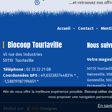
....et retrouvez nos of
Accueil
Contact
Menti
Biocoop Tourlaville
Nous suiv
45 rue des Industries
Votre magasi
50110 Tourlaville
50110 Tourlavil
Téléphone :
02 33 22 21 08
Hainneville, 50
Coordonnées GPS :
49,6323837448314 ° ,
Gonneville, 503
-1,58819187196651 °
Fermanville, 50
Virandeville
Afin de vous offrir la meilleure expérience possible, Biocoop utilise d
vous proposer une navigation personnal
En savoi
Réalisé par