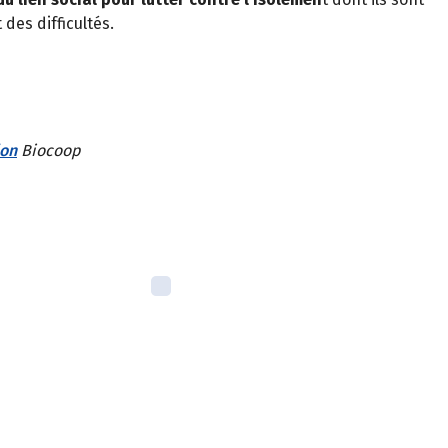
 des difficultés.
ion
Biocoop