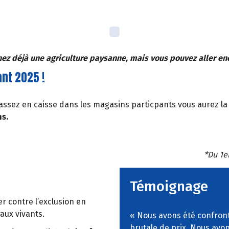
ez déjà une agriculture paysanne, mais vous pouvez aller enco
ant 2025 !
ssez en caisse dans les magasins particpants vous aurez la p
ns.
*Du 1e
Témoignage
er contre l’exclusion en
raux vivants.
« Nous avons été confront
brutale de prix. Nous avon