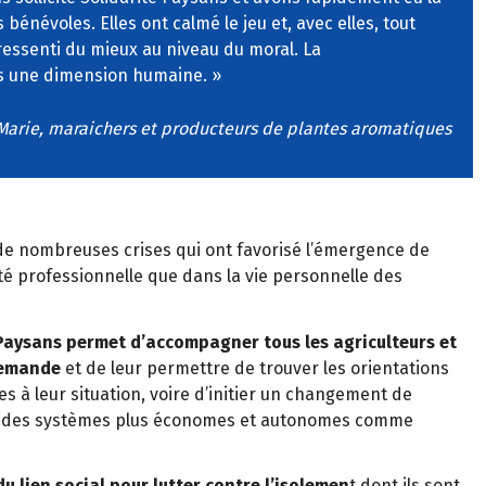
s bénévoles. Elles ont calmé le jeu et, avec elles, tout
 ressenti du mieux au niveau du moral. La
is une dimension humaine. »
-Marie, maraichers et producteurs de plantes aromatiques
 de nombreuses crises qui ont favorisé l’émergence de
vité professionnelle que dans la vie personnelle des
Paysans permet d’accompagner tous les agriculteurs et
 demande
et de leur permettre de trouver les orientations
s à leur situation, voire d’initier un changement de
rs des systèmes plus économes et autonomes comme
u lien social pour lutter contre l’isolemen
t dont ils sont