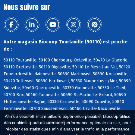
Nous suivre sur
Votre magasin Biocoop Tourlaville (50110) est proche
de :
50110 Tourlaville, 50100 Cherbourg-Octeville, 50470 La Glacerie,
50110 Bretteville, 50110 Digosville, 50110 Le Mesnil-au-Val, 50120
Equeurdreville-Hainneville, 50690 Martinvast, 50690 Nouainville,
50470 Tollevast, 50690 Hardinvast, 50330 Maupertus s/Mer, 50690
Sideville, 50460 Querqueville, 50330 Gonneville, 50330 Le Theil,
50700 Brix, 50460 Tonneville, 50690 St-Martin-le-Gréard, 50690
Flottemanville-Hague, 50330 Carneville, 50690 Couville, 50840
Fermanville, 50700 Saussemesnil, 50460 Urville-Nacqueville,
50690 Teurthéville-Hague, 50440 Acqueville, 50700 St-Joseph,
Afin de vous offrir la meilleure expérience possible, Biocoop utilise
50330 Théville, 50690 Virandeville
des cookies : pour assurer une performance optimale du site, pour
récolter des statistiques afin d'analyser le trafic et la performance